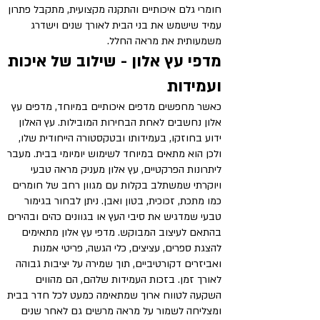
חומרי גלם איכותיים והתקנה מקצועית, מתקבל פתרון
עמיד שישמש את בני הבית לאורך שנים וישדרג
משמעותית את מראה החלל.
מדפי עץ אלון - שילוב של איכות
ועמידות
כאשר מחפשים מדפים איכותיים במיוחד, מדפים עץ
אלון נחשבים לאחת הבחירות המובילות. עץ האלון
ידוע בחוזקו, בעמידותו ובטקסטורה הייחודית שלו,
ולכן הוא מתאים במיוחד לשימוש יומיומי בבית. מעבר
ליתרונות הפרקטיים, עץ אלון מעניק מראה טבעי
ויוקרתי שמשתלב בקלות עם מגוון רחב של חומרים
כמו מתכת, זכוכית, בטון ואבן. ניתן לבחור בגימור
טבעי שמדגיש את סיבי העץ או בגוונים כהים ובהירים
בהתאם לעיצוב המבוקש. מדפי עץ אלון מתאימים
להצגת ספרים, עציצים, כלי הגשה, פריטי אמנות
ואביזרים דקורטיביים, תוך שמירה על יציבות גבוהה
לאורך זמן. בזכות העמידות שלהם, הם מהווים
השקעה לטווח ארוך שמתאימה כמעט לכל חדר בבית
ומצליחה לשמור על מראה מרשים גם לאחר שנים