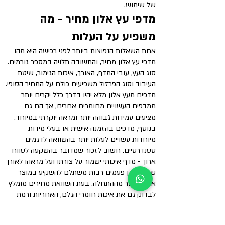
של שימוש.
מדפי עץ אלון מחיר - מה
משפיע על העלות
אחת השאלות הנפוצות ביותר לפני רכישה היא מהו
מדפי עץ אלון מחיר, והתשובה תלויה במספר גורמים.
סוג העץ, עובי המדף, האורך, איכות הגימור, שיטת
העיבוד וסוג הפרזול משפיעים כולם על המחיר הסופי.
מדפים מעץ אלון מלא יהיו בדרך כלל יקרים יותר
ממדפים העשויים מחומרים אחרים, אך הם גם
מציעים עמידות גבוהה יותר ומראה יוקרתי במיוחד.
בנוסף, מדפים בהזמנה אישית או בעלי מידות
מיוחדות עשויים לעלות יותר בהשוואה לדגמים
סטנדרטיים. חשוב לזכור שמדובר בהשקעה לטווח
ארוך - מדף איכותי ישמור על צורתו ועל מראהו לאורך
שנים, ולכן פעמים רבות משתלם להשקיע במוצר
איכותי כבר מההתחלה. בעת השוואת מחירים מומלץ
לבדוק גם את איכות חומרי הגלם, האחריות ורמת
הגימור, ולא להתבסס רק על המחיר.
מדפים למטבח מעץ שמשלבים