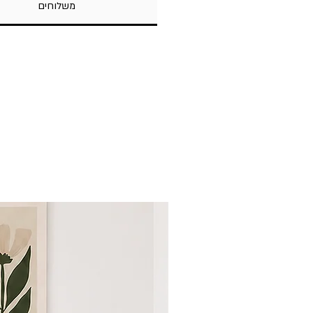
משלוחים
עומק מדף עליון - 10 ס"מ
בין המדפים גובה 18 ס"מ.
מק"ט 00318