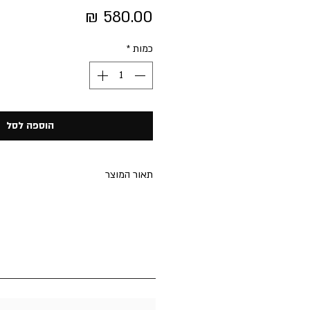
מחיר
כמות
*
הוספה לסל
תאור המוצר
מדפים מעוצבים מעץ אלון מלא בגמר 
לחדרי רחצה וחדרי שינה.
מידות‭‬:
רוחב:
60 ס"מ
גובה:
40 ס"מ
.
עומק מדף תחתון - 12 ס"מ.