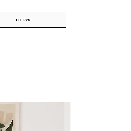
מפרספקט שחור. גב השלט מפורניר אלון
השלט מגיע עם דבק דו-צדדי להדבקה 
משלוחים
לבית.
השלט איננו מתאים לתלייה בחוץ אלא ר
הפונט יכול להשתנות מפעם לפעם.
ימים מרגע אישור הסקיצה.
מידות‭‬:
רוחב 26 ס"מ , גובה 10 ס"מ
מק"ט 00703