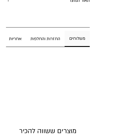
תאור המוצר
לוח עד שנתי בעיצוב נקי ומודרני עם מסגרת מעץ
אלון מלא בגמר לכה. מגיע עם שלושה מגנטים
מעץ אלון לסימון התאריך ותכנון שנתי אלגנטי.
אחרי התלייה ניתן לשנות את מיקום השעם לצד
משלוחים
החזרות והחלפות
אחריות
ימין או לצד שמאל בקלות
מידות לוח עד:
רוחב 50 ס"מ
גובה 70 ס"מ
לוח עד עם שעם:
70/70 ס"מ
מק"ט
לוח עד - 00945
לוח עד עם שעם - 00946
מוצרים ששווה להכיר