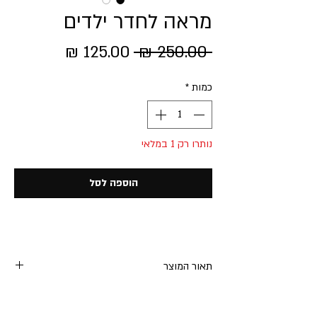
מראה לחדר ילדים
מחיר
מחיר
 ‏250.00 ‏₪ 
רגיל
מבצע
כמות
*
נותרו רק 1 במלאי
הוספה לסל
תאור המוצר
מראה לחדר ילדים בצורת אריה מסגרת מעץ
ליבנה בגמר לכה.