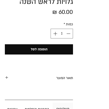
גלויות לראש השנה
מחיר
כמות
*
הוספה לסל
תאור המוצר
מארז של 12 גלויות מעוצבות לראש השנה
צד אחד איור ובצד שני מקום לכתיבת ברכה
אישית
ניתן
להוסיף מעמדי עץ מותאמים
משלוחים