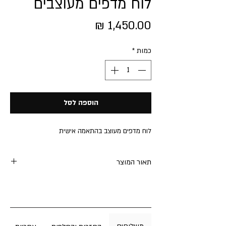
לוח מדפים מעוצבים
מחיר
כמות
*
הוספה לסל
לוח מדפים מעוצב בהתאמה אישית
תאור המוצר
לוח פג בורד / לוח מדפים מתכווננים מפורמייקה
שחורה
הלוח כולל קופסא לאחסון , 2 מדפים בגדלים
שונים ו - 10 מוטות תלייה.