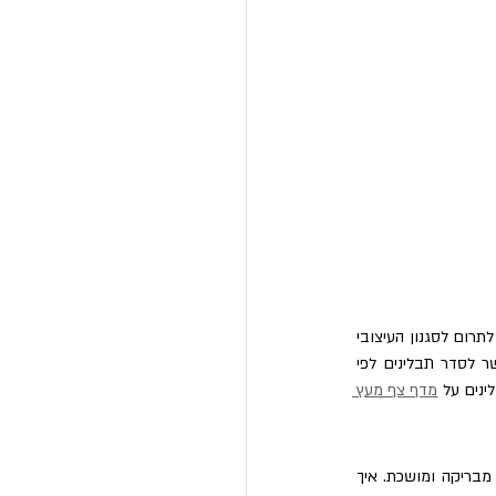
אם המטבח שלכם מעוצב למשעי, אתם ודאי מקפידים על הצבעים שלו. הידעתם שהתבלינים שלכם יכולים לתרום לסגנון העיצובי 
של המטבח ולהדגיש אותו בצבעים עזים ובגוונים מרהיבים? אנחנו בטוחים שלא תתפלאו לשמוע שאפשר לסדר תבלינים לפי 
נים על 
מדף צף מעץ 
אפשר להשתלט על סידור התבלינים בקלות אם מסדרים את הצנצנות לפי מקשתת הצבעים ויוצרים תצוגה מבריקה ומושכת. איך 