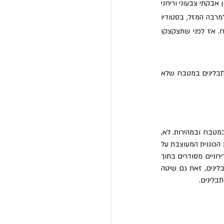
לא כולנו נולדנו יצירתיים כדי לחשוב על התקנים ייעודיים לתבלינים שגם יסדרו אותם וגם יעזרו לנו למנוע אסון אבקתי צבעוני וריחני 
במגירה הנשלפת. אנחנו לא יכולים בלי תבלינים, אך נראה שרובנו התרגלנו לקיום נטול תבלינים מסודרים. למרבה המזל, בסטודיו 
דפני הפכו בדבר במשך שנים רבות עד שמצאו את האסטרטגיה הנכונה והמדויקת לסידור תבלינים במטבח. אז לפני שתצקצקו 
מוכנים לשמוע על רעיונות לסידור התבלינים? קבלו אותם – לא אחד ולא שניים, שישה! 6 רעיונות לסידור התבלינים במטבח שלא 
סידור אל"ף־ב"יתי של תבלינים על גבי כוננית מדפים מעץ מלא עם צנצנות ייעודיות מעוטרות יעשה לכם סדר במטבח ובמהירות. לא, 
אנחנו לא צוחקים – סידור תבלינים לפי האל"ף־בי"ת יקל עליכם גם בזמן הבישול וגם לאחריו. אם תתקינו את הכוננית המעוצבת על 
האריחים בסמוך לכיריים, לעולם לא תצטרכו לחפש עוד את התבלינים. הם פשוט יהיו שם – יפים, צבעוניים וריחניים מסודרים בתוך 
צנצנות זכוכית גדולות עם מדבקות חמודות בסדר אל"ף־בי"תי מופתי. זאת לא רק שיטה מדהימה לסידור תבלינים, זאת גם שיטה 
בלינים.