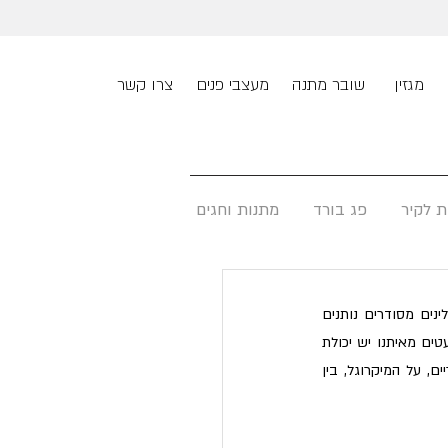
מגזין
שובר מתנה
מעצבי פנים
צרו קשר
ת לקיר
פג בורד
מתנות וחגים
סידור תבלינים הוא מהדברים האלה שאנחנו אף פעם לא כל כך יודעים מה לעשות איתם. מצד אחד תבלינים מסודרים נותנים 
למטבח אופי, איכות ויופי. הם גם ממלאים אותו בניחוחות אתניים ובצבעים עשירים, אבל מצד שני רק למעטים מאיתנו יש יכולת 
מולדת לסדר אותם. אצל רובנו התבלינים פשוט נמצאים שם – על איזה מדף אקראי, על השיש, ליד הכיריים, על המיקרוגל, בין 