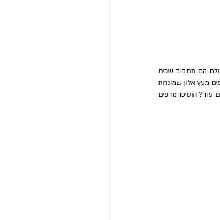
אם אתם חובבי בישול, אולי תמצאו עניין בסידור תבלינים לפי מסורות בישול או תרבויות. בישולים חובקי עולם הם תחביב שכיח 
למדי, ובמטבחים רבים בארץ ובעולם התבלינים האופייניים לכל ארץ, תרבות או מסורת מסודרים בארונית מדפים מעץ אלון שמונחת 
על השיש או על משטח העבודה – מדף למטבח ההודי, מדף למטבח המקסיקני, מדף למטבח הישראלי. רוצים עוד? הוסיפו מדפים 