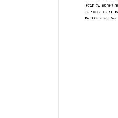
אתכם ביום־יום, ולהחזיק אותם קרוב ללב ולסיר? יחידת מדפים למטבח מעץ אלון בגימור לכה מט מתאימה לאחסון של תבליני 
הבית, אלה שאנחנו לא מוותרים עליהם; אלה שמעצבים את הניחוחות של המטבח שלנו; אלה שמגבשים את הטעם הייחודי של 
המשפחה שלנו. תוכלו להציב על יחידת המדפים המיוחדת הזאת את התבלינים האהובים עליכם ולהכניס לארון או למקרר את 